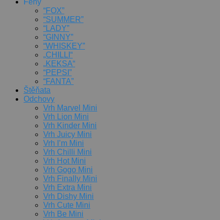
Feny
“FOX”
“SUMMER”
“LADY”
“GINNY”
“WHISKEY”
„CHILLI“
„KEKSA“
“PEPSI”
“FANTA”
Štěňata
Odchovy
Vrh Marvel Mini
Vrh Lion Mini
Vrh Kinder Mini
Vrh Juicy Mini
Vrh I’m Mini
Vrh Chilli Mini
Vrh Hot Mini
Vrh Gogo Mini
Vrh Finally Mini
Vrh Extra Mini
Vrh Dishy Mini
Vrh Cute Mini
Vrh Be Mini