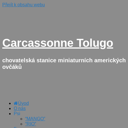
Přejít k obsahu webu
Carcassonne Tolugo
chovatelská stanice miniaturních amerických
ovčáků
Úvod
O nás
Psi
“MANGO”
“RIO”