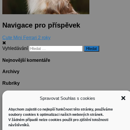
Navigace pro příspěvek
Cute Mini Ferrari 2 roky
Vyhledávání
Nejnovější komentáře
Archivy
Rubriky
Žádné rubriky
Spravovat Souhlas s cookies
Základní informace
Abychom zajistili co nejlepší funkčnost této stránky, používáme
soubory cookies k optimalizaci našich webových stránek.
Přihlásit se
V žádném případě nelze cookies použít pro zjištění totožnosti
Zdroj kanálů (příspěvky)
návštěvníků.
Kanál komentářů