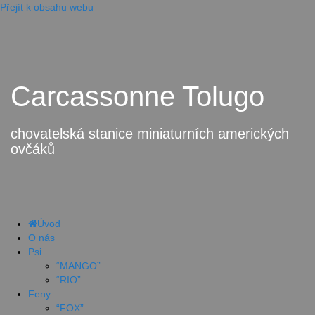
Přejít k obsahu webu
Carcassonne Tolugo
chovatelská stanice miniaturních amerických
ovčáků
Úvod
O nás
Psi
“MANGO”
“RIO”
Feny
“FOX”