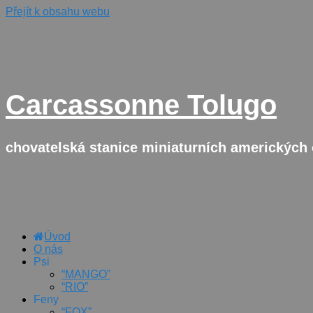
Přejít k obsahu webu
Carcassonne Tolugo
chovatelská stanice miniaturních amerických
Úvod
O nás
Psi
“MANGO”
“RIO”
Feny
“FOX”