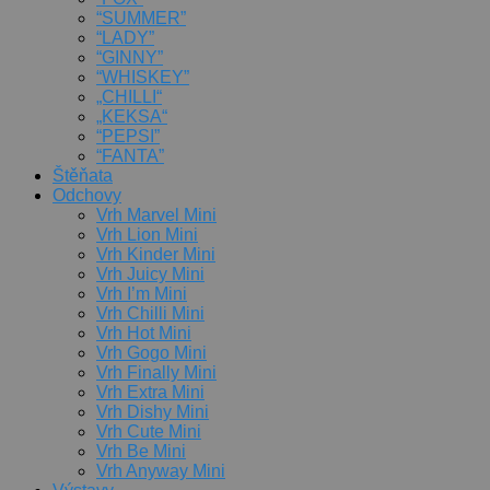
“SUMMER”
“LADY”
“GINNY”
“WHISKEY”
„CHILLI“
„KEKSA“
“PEPSI”
“FANTA”
Štěňata
Odchovy
Vrh Marvel Mini
Vrh Lion Mini
Vrh Kinder Mini
Vrh Juicy Mini
Vrh I’m Mini
Vrh Chilli Mini
Vrh Hot Mini
Vrh Gogo Mini
Vrh Finally Mini
Vrh Extra Mini
Vrh Dishy Mini
Vrh Cute Mini
Vrh Be Mini
Vrh Anyway Mini