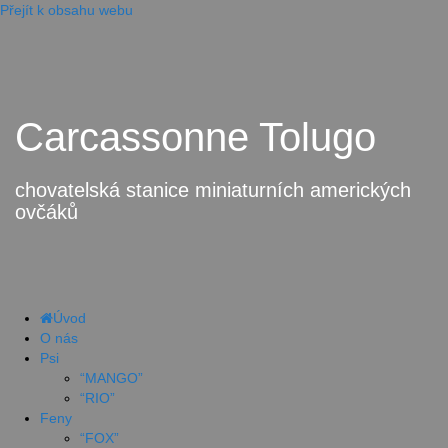
Přejít k obsahu webu
Carcassonne Tolugo
chovatelská stanice miniaturních amerických
ovčáků
Úvod
O nás
Psi
“MANGO”
“RIO”
Feny
“FOX”