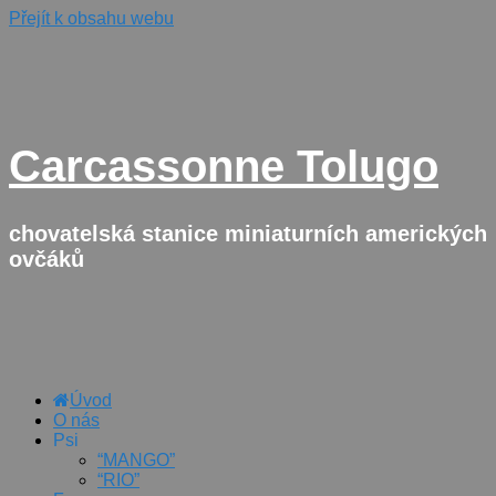
Přejít k obsahu webu
Carcassonne Tolugo
chovatelská stanice miniaturních amerických
ovčáků
Úvod
O nás
Psi
“MANGO”
“RIO”