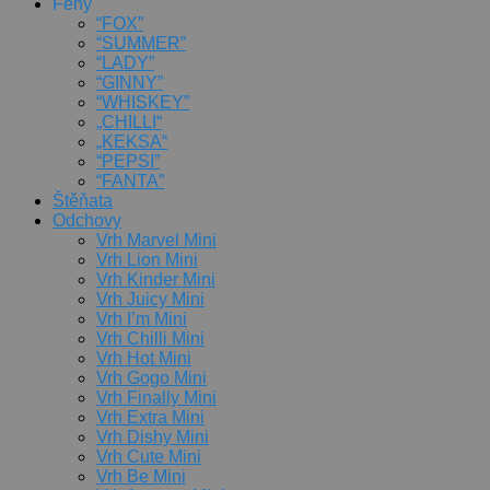
Feny
“FOX”
“SUMMER”
“LADY”
“GINNY”
“WHISKEY”
„CHILLI“
„KEKSA“
“PEPSI”
“FANTA”
Štěňata
Odchovy
Vrh Marvel Mini
Vrh Lion Mini
Vrh Kinder Mini
Vrh Juicy Mini
Vrh I’m Mini
Vrh Chilli Mini
Vrh Hot Mini
Vrh Gogo Mini
Vrh Finally Mini
Vrh Extra Mini
Vrh Dishy Mini
Vrh Cute Mini
Vrh Be Mini