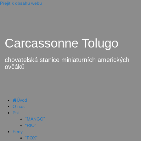
Přejít k obsahu webu
Carcassonne Tolugo
chovatelská stanice miniaturních amerických
ovčáků
Úvod
O nás
Psi
“MANGO”
“RIO”
Feny
“FOX”