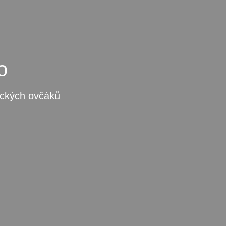
o
ických ovčáků