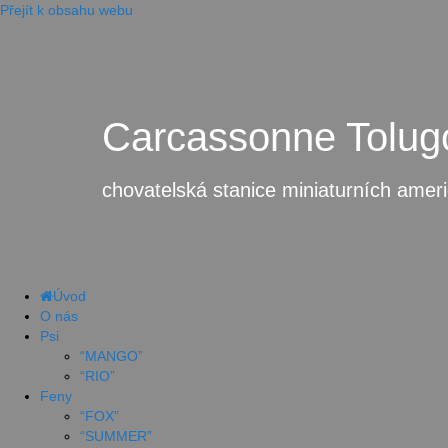
Přejít k obsahu webu
Carcassonne Tolug
chovatelská stanice miniaturních amer
Úvod
O nás
Psi
“MANGO”
“RIO”
Feny
“FOX”
“SUMMER”