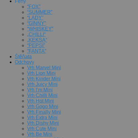
Feny
“FOX”
“SUMMER”
“LADY”
“GINNY”
“WHISKEY”
„CHILLI“
„KEKSA“
“PEPSI”
“FANTA”
Štěňata
Odchovy
Vrh Marvel Mini
Vrh Lion Mini
Vrh Kinder Mini
Vrh Juicy Mini
Vrh I’m Mini
Vrh Chilli Mini
Vrh Hot Mini
Vrh Gogo Mini
Vrh Finally Mini
Vrh Extra Mini
Vrh Dishy Mini
Vrh Cute Mini
Vrh Be Mini