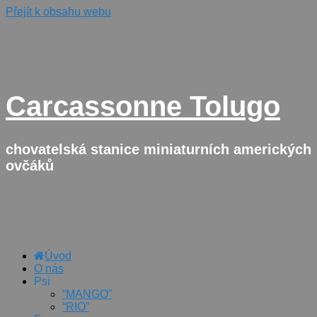
Přejít k obsahu webu
Carcassonne Tolugo
chovatelská stanice miniaturních amerických
ovčáků
Úvod
O nás
Psi
“MANGO”
“RIO”