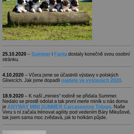
25.10.2020
–
Summer
i
Fanta
dostaly konečně svou osobní
stránku.
4.10.2020
– Včera jsme se účastnili výstavy v polských
Gliwicích. Jak jsme dopadli
najdete ve výstavách 2020
.
18.9.2020
– K naší „minies“ rodině se přidala Summer.
Nedalo se prostě odolat a tak první merle miník u nás doma
je
ANYWAY MINI SUMMER Carcassonne Tolugo
. Naše
Veru s ní začala trénovat agility pod vedením Báry Mikušové,
tak jsem sama moc zvědavá, jak to holkám půjde.