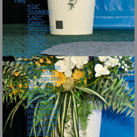
Feny
“FOX”
“SUMMER”
“LADY”
“GINNY”
“WHISKEY”
„CHILLI“
„KEKSA“
“PEPSI”
“FANTA”
Štěňata
Odchovy
Vrh Marvel Mini
Vrh Lion Mini
Vrh Kinder Mini
Vrh Juicy Mini
Vrh I’m Mini
Vrh Chilli Mini
Vrh Hot Mini
Vrh Gogo Mini
Vrh Finally Mini
Vrh Extra Mini
Vrh Dishy Mini
Vrh Cute Mini
Vrh Be Mini