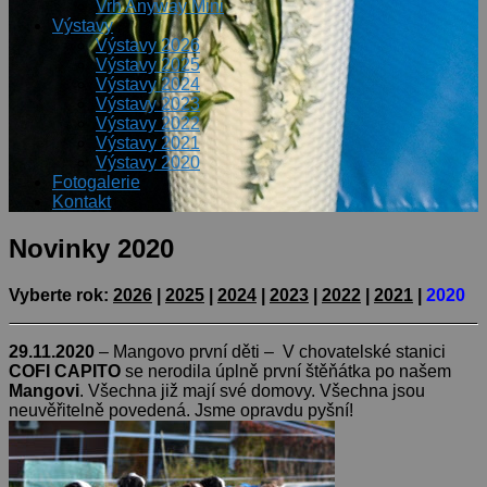
Vrh Anyway Mini
Výstavy
Výstavy 2026
Výstavy 2025
Výstavy 2024
Výstavy 2023
Výstavy 2022
Výstavy 2021
Výstavy 2020
Fotogalerie
Kontakt
Novinky 2020
Vyberte rok:
2026
|
2025
|
2024
|
2023
|
2022
|
2021
|
2020
29.11.2020
– Mangovo první děti – V chovatelské stanici
COFI CAPITO
se nerodila úplně první štěňátka po našem
Mangovi
. Všechna již mají své domovy. Všechna jsou
neuvěřitelně povedená. Jsme opravdu pyšní!