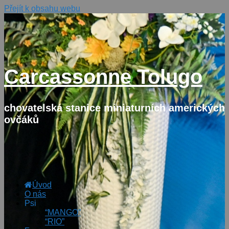
Přejít k obsahu webu
Carcassonne Tolugo
chovatelská stanice miniaturních amerických
ovčáků
Úvod
O nás
Psi
“MANGO”
“RIO”