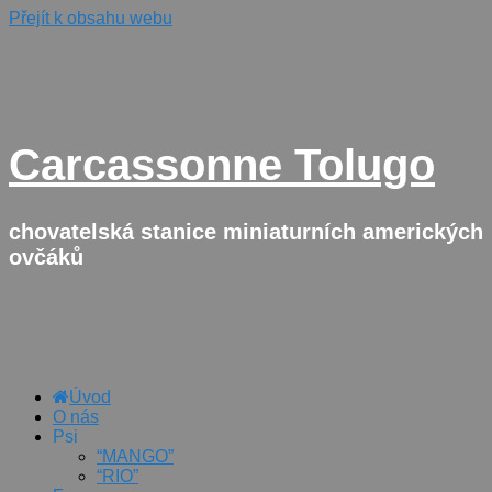
Přejít k obsahu webu
Carcassonne Tolugo
chovatelská stanice miniaturních amerických
ovčáků
Úvod
O nás
Psi
“MANGO”
“RIO”