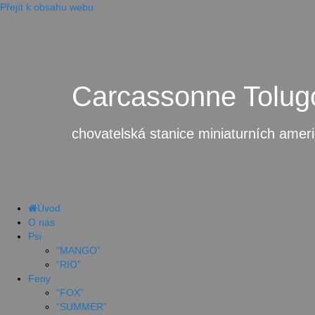
Přejít k obsahu webu
Carcassonne Tolug
chovatelská stanice miniaturních amer
Úvod
O nás
Psi
“MANGO”
“RIO”
Feny
“FOX”
“SUMMER”