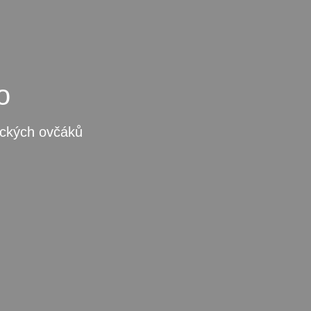
o
ických ovčáků