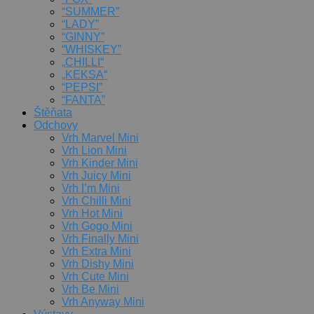
“SUMMER”
“LADY”
“GINNY”
“WHISKEY”
„CHILLI“
„KEKSA“
“PEPSI”
“FANTA”
Štěňata
Odchovy
Vrh Marvel Mini
Vrh Lion Mini
Vrh Kinder Mini
Vrh Juicy Mini
Vrh I’m Mini
Vrh Chilli Mini
Vrh Hot Mini
Vrh Gogo Mini
Vrh Finally Mini
Vrh Extra Mini
Vrh Dishy Mini
Vrh Cute Mini
Vrh Be Mini
Vrh Anyway Mini