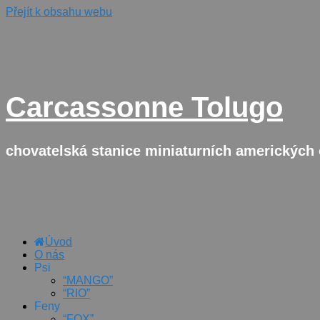
Přejít k obsahu webu
Carcassonne Tolugo
chovatelská stanice miniaturních amerických
Úvod
O nás
Psi
“MANGO”
“RIO”
Feny
“FOX”