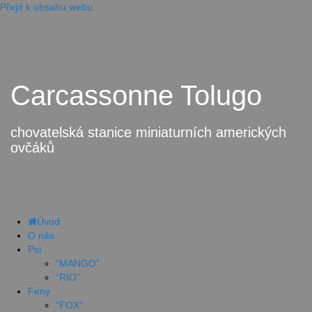
Přejít k obsahu webu
Carcassonne Tolugo
chovatelská stanice miniaturních amerických
ovčáků
Úvod
O nás
Psi
“MANGO”
“RIO”
Feny
“FOX”