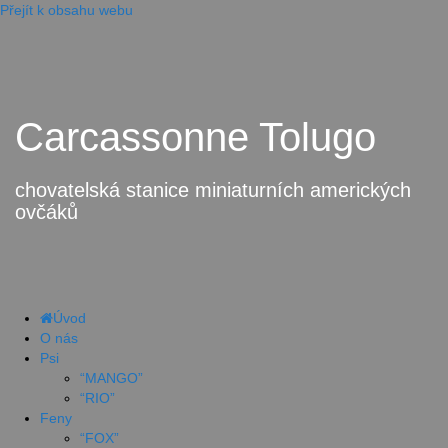
Přejít k obsahu webu
Carcassonne Tolugo
chovatelská stanice miniaturních amerických
ovčáků
Úvod
O nás
Psi
“MANGO”
“RIO”
Feny
“FOX”